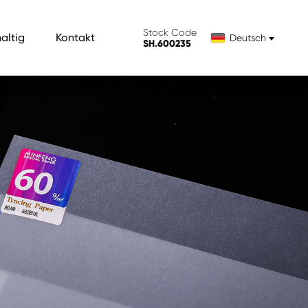
Stock Code
altig
Kontakt
Deutsch
SH.600235